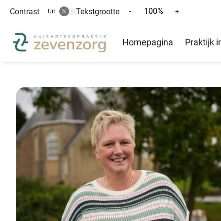
100%
Contrast
Tekstgrootte
Tekst
Tekst
-
+
Uit
verkleinen
vergroten
Hoofd
met
met
Homepagina
Praktijk 
10%
10%
menu