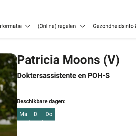
Submenu: (Online) r
informatie
(Online) regelen
Gezondheidsinfo &
Patricia Moons
(V)
Doktersassistente en POH-S
Beschikbare dagen:
Ma
Di
Do