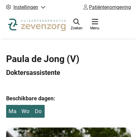
Instellingen
Patiëntenomgeving
Zoeken
Menu
Paula de Jong
(V)
Doktersassistente
Beschikbare dagen:
Ma
Wo
Do